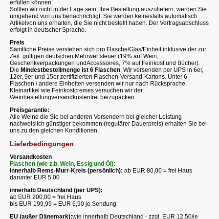
erfüllen können.
Sollten wir nicht in der Lage sein, Ihre Bestellung auszuliefern, werden Sie
umgehend von uns benachrichtigt. Sie werden keinesfalls automatisch
Artikelvon uns erhalten, die Sie nicht bestellt haben. Der Vertragsabschluss
erfolgt in deutscher Sprache.
Preis
Sämtliche Preise verstehen sich pro Flasche/Glas/Einheit inklusive der zur
Zeit. gültigen deutschen Mehrwertsteuer (19% auf Wein,
Geschenkverpackungen undAccessoires, 7% auf Feinkost und Bücher).
Die
Mindestbestellmenge ist 6 Flaschen
. Wir versenden per UPS in 6er,
12er, 9er und 15er zertifizierten Flaschen-Versand-Kartons. Unter 6
Flaschen / andere Einheiten versenden wir nur nach Rücksprache.
Kleinartikel wie Feinkostcremes versuchen wir der
Weinbestellungversandkostenfrei beizupacken.
Preisgarantie:
Alle Weine die Sie bei anderen Versendern bei gleicher Leistung
nachweislich günstiger bekommen (regulärer Dauerpreis) erhalten Sie bei
uns zu den gleichen Konditionen.
Lieferbedingungen
Versandkosten
Flaschen (wie z.b. Wein, Essig und Öl):
innerhalb Rems-Murr-Kreis (persönlich):
ab EUR 80,00 = frei Haus
darunter EUR 5,00
innerhalb Deutschland (per UPS):
ab EUR 200,00 = frei Haus
bis EUR 199,99 = EUR 6,90 je Sendung
EU (außer Dänemark):
wie innerhalb Deutschland - zzgl. EUR 12,50/je