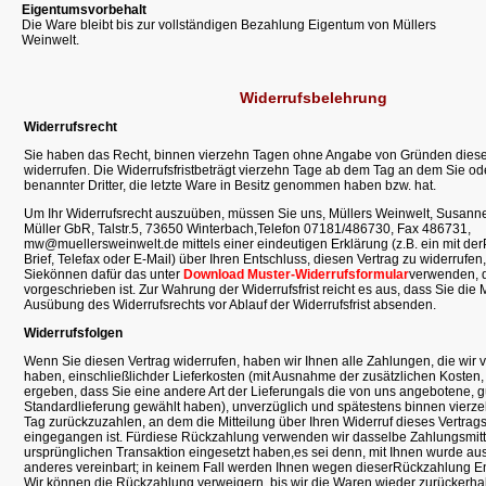
Eigentumsvorbehalt
Die Ware bleibt bis zur vollständigen Bezahlung Eigentum von Müllers
Weinwelt.
Widerrufsbelehrung
Widerrufsrecht
Sie haben das Recht, binnen vierzehn Tagen ohne Angabe von Gründen diese
widerrufen. Die Widerrufsfristbeträgt vierzehn Tage ab dem Tag an dem Sie od
benannter Dritter, die letzte Ware in Besitz genommen haben bzw. hat.
Um Ihr Widerrufsrecht auszuüben, müssen Sie uns, Müllers Weinwelt, Susann
Müller GbR, Talstr.5, 73650 Winterbach,Telefon 07181/486730, Fax 486731,
mw@muellersweinwelt.de mittels einer eindeutigen Erklärung (z.B. ein mit der
Brief, Telefax oder E-Mail) über Ihren Entschluss, diesen Vertrag zu widerrufen,
Siekönnen dafür das unter
Download Muster-Widerrufsformular
verwenden, d
vorgeschrieben ist. Zur Wahrung der Widerrufsfrist reicht es aus, dass Sie die 
Ausübung des Widerrufsrechts vor Ablauf der Widerrufsfrist absenden.
Widerrufsfolgen
Wenn Sie diesen Vertrag widerrufen, haben wir Ihnen alle Zahlungen, die wir 
haben, einschließlichder Lieferkosten (mit Ausnahme der zusätzlichen Kosten,
ergeben, dass Sie eine andere Art der Lieferungals die von uns angebotene, g
Standardlieferung gewählt haben), unverzüglich und spätestens binnen vier
Tag zurückzuzahlen, an dem die Mitteilung über Ihren Widerruf dieses Vertrags
eingegangen ist. Fürdiese Rückzahlung verwenden wir dasselbe Zahlungsmitte
ursprünglichen Transaktion eingesetzt haben,es sei denn, mit Ihnen wurde au
anderes vereinbart; in keinem Fall werden Ihnen wegen dieserRückzahlung En
Wir können die Rückzahlung verweigern, bis wir die Waren wieder zurückerha