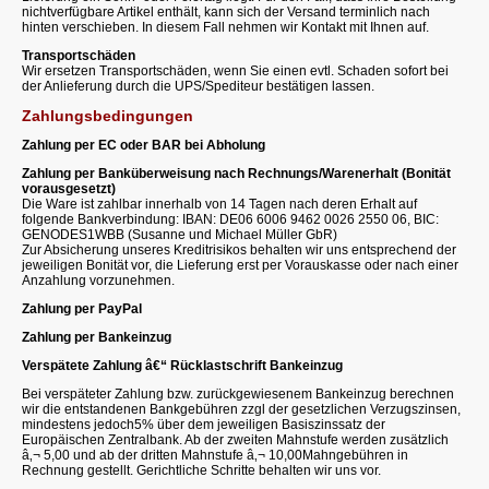
nichtverfügbare Artikel enthält, kann sich der Versand terminlich nach
hinten verschieben. In diesem Fall nehmen wir Kontakt mit Ihnen auf.
Transportschäden
Wir ersetzen Transportschäden, wenn Sie einen evtl. Schaden sofort bei
der Anlieferung durch die UPS/Spediteur bestätigen lassen.
Zahlungsbedingungen
Zahlung per EC oder BAR bei Abholung
Zahlung per Banküberweisung nach Rechnungs/Warenerhalt (Bonität
vorausgesetzt)
Die Ware ist zahlbar innerhalb von 14 Tagen nach deren Erhalt auf
folgende Bankverbindung: IBAN: DE06 6006 9462 0026 2550 06, BIC:
GENODES1WBB (Susanne und Michael Müller GbR)
Zur Absicherung unseres Kreditrisikos behalten wir uns entsprechend der
jeweiligen Bonität vor, die Lieferung erst per Vorauskasse oder nach einer
Anzahlung vorzunehmen.
Zahlung per PayPal
Zahlung per Bankeinzug
Verspätete Zahlung â€“ Rücklastschrift Bankeinzug
Bei verspäteter Zahlung bzw. zurückgewiesenem Bankeinzug berechnen
wir die entstandenen Bankgebühren zzgl der gesetzlichen Verzugszinsen,
mindestens jedoch5% über dem jeweiligen Basiszinssatz der
Europäischen Zentralbank. Ab der zweiten Mahnstufe werden zusätzlich
â‚¬ 5,00 und ab der dritten Mahnstufe â‚¬ 10,00Mahngebühren in
Rechnung gestellt. Gerichtliche Schritte behalten wir uns vor.