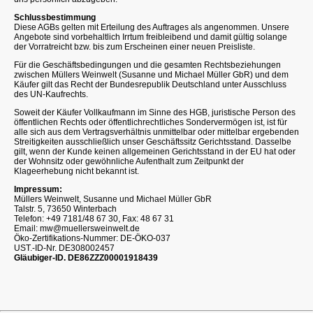
Schlussbestimmung
Diese AGBs gelten mit Erteilung des Auftrages als angenommen. Unsere
Angebote sind vorbehaltlich Irrtum freibleibend und damit gültig solange
der Vorratreicht bzw. bis zum Erscheinen einer neuen Preisliste.
Für die Geschäftsbedingungen und die gesamten Rechtsbeziehungen
zwischen Müllers Weinwelt (Susanne und Michael Müller GbR) und dem
Käufer gilt das Recht der Bundesrepublik Deutschland unter Ausschluss
des UN-Kaufrechts.
Soweit der Käufer Vollkaufmann im Sinne des HGB, juristische Person des
öffentlichen Rechts oder öffentlichrechtliches Sondervermögen ist, ist für
alle sich aus dem Vertragsverhältnis unmittelbar oder mittelbar ergebenden
Streitigkeiten ausschließlich unser Geschäftssitz Gerichtsstand. Dasselbe
gilt, wenn der Kunde keinen allgemeinen Gerichtsstand in der EU hat oder
der Wohnsitz oder gewöhnliche Aufenthalt zum Zeitpunkt der
Klageerhebung nicht bekannt ist.
Impressum:
Müllers Weinwelt, Susanne und Michael Müller GbR
Talstr. 5, 73650 Winterbach
Telefon: +49 7181/48 67 30, Fax: 48 67 31
Email:
mw@muellersweinwelt.de
Öko-Zertifikations-Nummer: DE-ÖKO-037
UST.-ID-Nr. DE308002457
Gläubiger-ID. DE86ZZZ00001918439