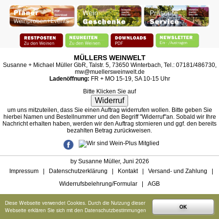
MÜLLERS WEINWELT
Susanne + Michael Müller GbR, Talstr. 5, 73650 Winterbach, Tel.: 07181/486730,
mw@muellersweinwelt.de
Ladenöffnung:
FR + MO 15-19, SA 10-15 Uhr
Bitte Klicken Sie auf
Widerruf
um uns mitzuteilen, dass Sie einen Auftrag widerrufen wollen. Bitte geben Sie
hierbei Namen und Bestellnummer und den Begriff "Widerruf"an. Sobald wir Ihre
Nachricht erhalten haben, werden wir den Auftrag stornieren und ggf. den bereits
bezahlten Betrag zurückweisen.
by Susanne Müller, Juni 2026
Impressum
|
Datenschutzerklärung
|
Kontakt
|
Versand- und Zahlung
|
Widerrufsbelehrung/Formular
|
AGB
Diese Webseite verwendet Cookies. Durch die Nutzung dieser
OK
Webseite erklären Sie sich mit den Datenschutzbestimmungen