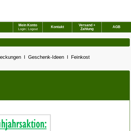
Mein Konto
Versand +
Kontakt
AGB
Zahlung
Login
|
Logout
deckungen
l
Geschenk-Ideen
l
Feinkost