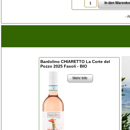
- A
Bardolino CHIARETTO La Corte del
Pozzo 2025 Fasoli - BIO
Mehr Info