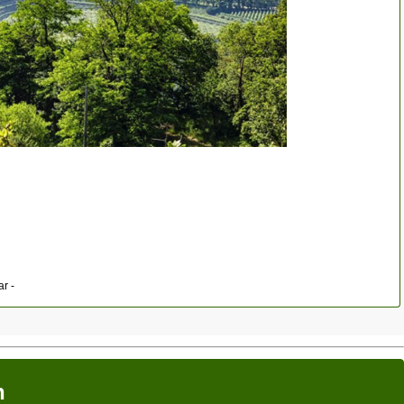
r -
n