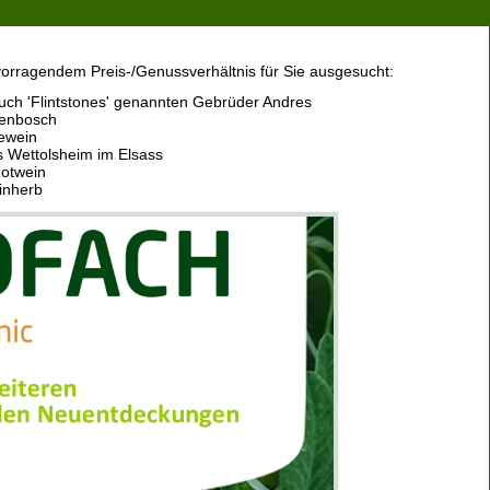
rvorragendem Preis-/Genussverhältnis für Sie ausgesucht:
ch 'Flintstones' genannten Gebrüder Andres
lenbosch
ewein
s Wettolsheim im Elsass
Rotwein
einherb