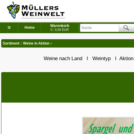
Warenkorb
≡
Home
0
|
0,00 EUR
Sortiment
:
Weine in Aktion
›
Weine nach Land
l
Weintyp
l
Aktio