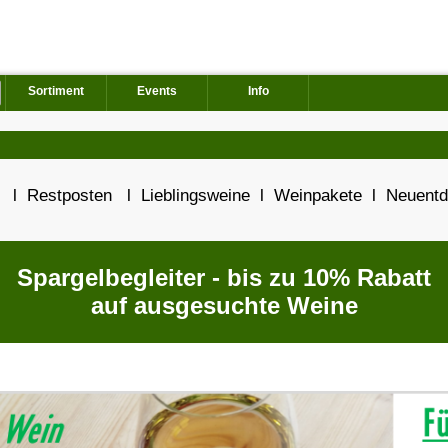
Sortiment
Events
Info
n
l
Restposten
l
Lieblingsweine
l
Weinpakete
l
Neuent
Spargelbegleiter - bis zu 10% Rabatt
auf ausgesuchte Weine