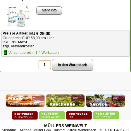
Mehr Info
EUR 29,00
Preis je Artikel:
Grundpreis: EUR 58,00 pro Liter
inkl. 19% MwSt.
zzgl. Versandkosten
Versandbereit in 1-4 Werktagen
MÜLLERS WEINWELT
Susanne + Michael Müller GbR, Talstr. 5, 73650 Winterbach, Tel.: 07181/486730,