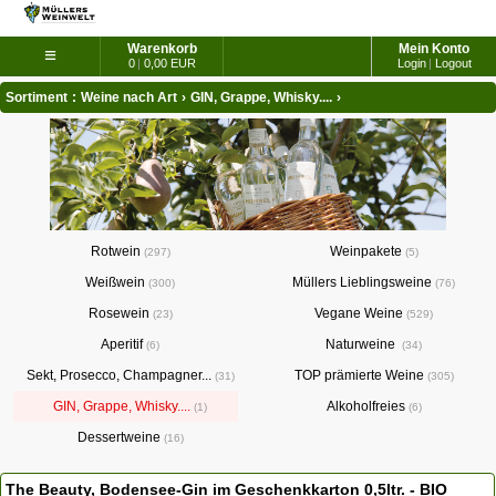
Warenkorb
Mein Konto
≡
0
|
0,00 EUR
Login
|
Logout
Sortiment
:
Weine nach Art
›
GIN, Grappe, Whisky....
›
Rotwein
Weinpakete
297
5
Weißwein
Müllers Lieblingsweine
300
76
Rosewein
Vegane Weine
23
529
Aperitif
Naturweine
6
34
Sekt, Prosecco, Champagner...
TOP prämierte Weine
31
305
GIN, Grappe, Whisky....
Alkoholfreies
1
6
Dessertweine
16
The Beauty, Bodensee-Gin im Geschenkkarton 0,5ltr. - BIO