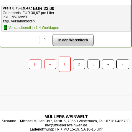
EUR 23,00
Preis 0,75-Ltr.-Fl.:
Grundpreis: EUR 30,67 pro Liter
inkl. 19% MwSt.
zzgl. Versandkosten
Versandbereit in 1-4 Werktagen
|«
«
1
2
3
»
»|
MÜLLERS WEINWELT
Susanne + Michael Müller GbR, Talstr. 5, 73650 Winterbach, Tel.: 07181/486730,
mw@muellersweinwelt.de
Ladenöffnung:
FR + MO 15-19, SA 10-15 Uhr