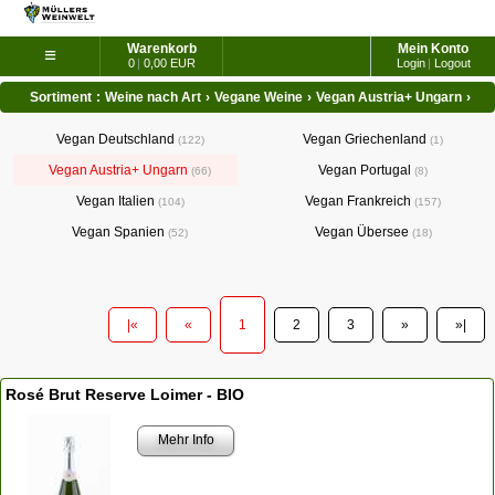
Warenkorb
Mein Konto
≡
0
|
0,00 EUR
Login
|
Logout
Sortiment
:
Weine nach Art
›
Vegane Weine
›
Vegan Austria+ Ungarn
›
Vegan Deutschland
Vegan Griechenland
122
1
Vegan Austria+ Ungarn
Vegan Portugal
66
8
Vegan Italien
Vegan Frankreich
104
157
Vegan Spanien
Vegan Übersee
52
18
|«
«
1
2
3
»
»|
Rosé Brut Reserve Loimer - BIO
Mehr Info