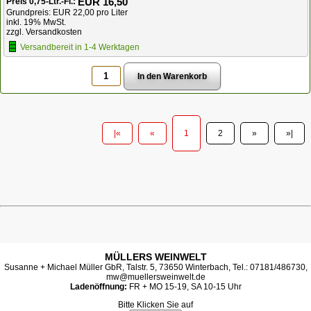
EUR 16,50
Preis 0,75-Ltr.-Fl.:
Grundpreis: EUR 22,00 pro Liter
inkl. 19% MwSt.
zzgl. Versandkosten
Versandbereit in 1-4 Werktagen
|«
«
1
2
»
»|
MÜLLERS WEINWELT
Susanne + Michael Müller GbR, Talstr. 5, 73650 Winterbach, Tel.: 07181/486730,
mw@muellersweinwelt.de
Ladenöffnung:
FR + MO 15-19, SA 10-15 Uhr
Bitte Klicken Sie auf