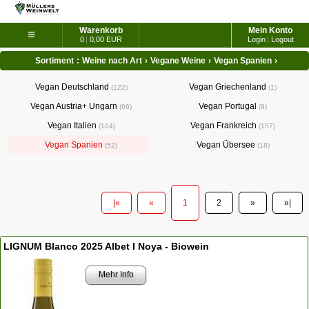
Warenkorb
Mein Konto
≡
0
|
0,00 EUR
Login
|
Logout
Sortiment
:
Weine nach Art
›
Vegane Weine
›
Vegan Spanien
›
Vegan Deutschland
Vegan Griechenland
122
1
Vegan Austria+ Ungarn
Vegan Portugal
66
8
Vegan Italien
Vegan Frankreich
104
157
Vegan Spanien
Vegan Übersee
52
18
|«
«
1
2
»
»|
LIGNUM Blanco 2025 Albet I Noya - Biowein
Mehr Info