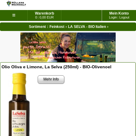
Warenkorb
Mein Konto
≡
0
|
0,00 EUR
Login
|
Logout
Sortiment
:
Feinkost
›
LA SELVA - BIO Italien
›
Olio Oliva e Limone, La Selva (250ml) - BIO-Olivenoel
Mehr Info