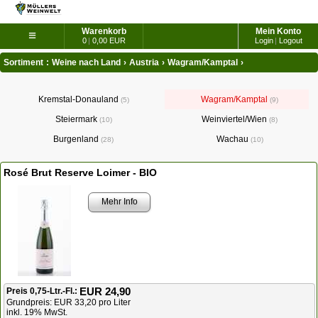
Warenkorb
Mein Konto
≡
0
|
0,00 EUR
Login
|
Logout
Sortiment
:
Weine nach Land
›
Austria
›
Wagram/Kamptal
›
Kremstal-Donauland
Wagram/Kamptal
5
9
Steiermark
Weinviertel/Wien
10
8
Burgenland
Wachau
28
10
Rosé Brut Reserve Loimer - BIO
Mehr Info
EUR 24,90
Preis 0,75-Ltr.-Fl.:
Grundpreis: EUR 33,20 pro Liter
inkl. 19% MwSt.