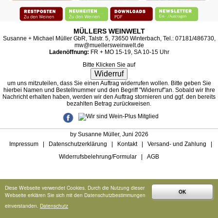
MÜLLERS WEINWELT
Susanne + Michael Müller GbR, Talstr. 5, 73650 Winterbach, Tel.: 07181/486730,
mw@muellersweinwelt.de
Ladenöffnung:
FR + MO 15-19, SA 10-15 Uhr
Bitte Klicken Sie auf
Widerruf
um uns mitzuteilen, dass Sie einen Auftrag widerrufen wollen. Bitte geben Sie
hierbei Namen und Bestellnummer und den Begriff "Widerruf"an. Sobald wir Ihre
Nachricht erhalten haben, werden wir den Auftrag stornieren und ggf. den bereits
bezahlten Betrag zurückweisen.
by Susanne Müller, Juni 2026
Impressum
|
Datenschutzerklärung
|
Kontakt
|
Versand- und Zahlung
|
Widerrufsbelehrung/Formular
|
AGB
Diese Webseite verwendet Cookies. Durch die Nutzung dieser
OK
Webseite erklären Sie sich mit den Datenschutzbestimmungen
einverstanden.
Datenschutz