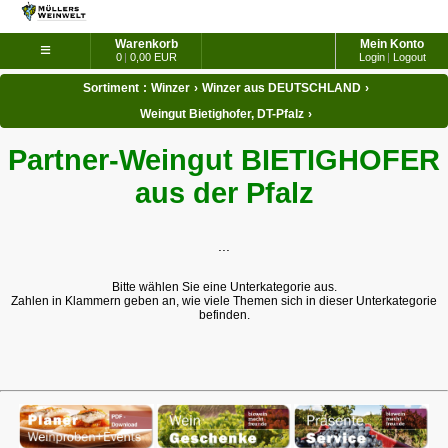
Warenkorb
Mein Konto
≡
0
|
0,00 EUR
Login
|
Logout
Sortiment
:
Winzer
›
Winzer aus DEUTSCHLAND
›
Weingut Bietighofer, DT-Pfalz
›
Partner-Weingut BIETIGHOFER
aus der Pfalz
...
Bitte wählen Sie eine Unterkategorie aus.
Zahlen in Klammern geben an, wie viele Themen sich in dieser Unterkategorie
befinden.