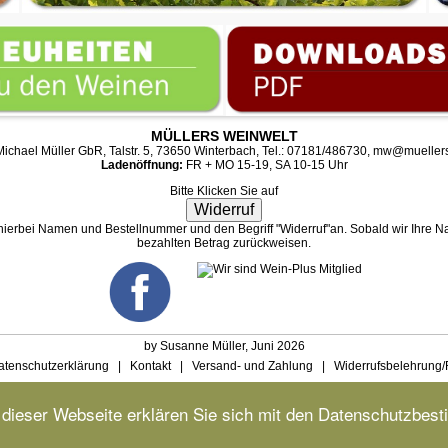
MÜLLERS WEINWELT
ichael Müller GbR, Talstr. 5, 73650 Winterbach, Tel.: 07181/486730,
mw@muellers
Ladenöffnung:
FR + MO 15-19, SA 10-15 Uhr
Bitte Klicken Sie auf
Widerruf
 hierbei Namen und Bestellnummer und den Begriff "Widerruf"an. Sobald wir Ihre Na
bezahlten Betrag zurückweisen.
by Susanne Müller, Juni 2026
atenschutzerklärung
|
Kontakt
|
Versand- und Zahlung
|
Widerrufsbelehrung/
dieser Webseite erklären Sie sich mit den Datenschutzbes