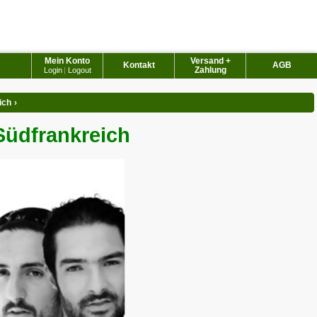
Mein Konto
Versand +
Kontakt
AGB
Zahlung
Login
|
Logout
ich
›
Südfrankreich