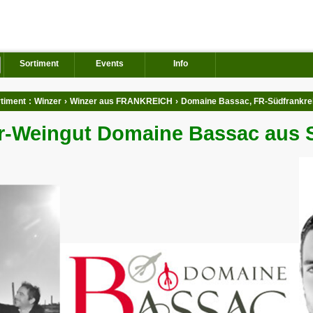
Sortiment
Events
Info
timent
:
Winzer
›
Winzer aus FRANKREICH
›
Domaine Bassac, FR-Südfrankre
r-Weingut Domaine Bassac aus 