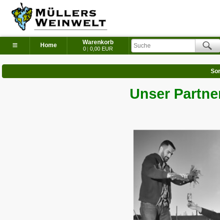
Warenkorb
≡
Home
0
|
0,00 EUR
Sor
Unser Partne