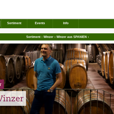
Sortiment
Events
Info
Sortiment
:
Winzer
›
Winzer aus SPANIEN
›