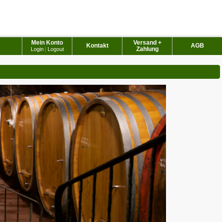
Mein Konto
Versand +
Kontakt
AGB
Zahlung
Login
|
Logout