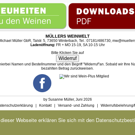
MÜLLERS WEINWELT
ichael Müller GbR, Talstr. 5, 73650 Winterbach, Tel.: 07181/486730,
mw@muellers
Ladenöffnung:
FR + MO 15-19, SA 10-15 Uhr
Bitte Klicken Sie auf
Widerruf
 hierbei Namen und Bestellnummer und den Begriff "Widerruf"an. Sobald wir Ihre Na
bezahlten Betrag zurückweisen.
by Susanne Müller, Juni 2026
atenschutzerklärung
|
Kontakt
|
Versand- und Zahlung
|
Widerrufsbelehrung/
dieser Webseite erklären Sie sich mit den Datenschutzbes