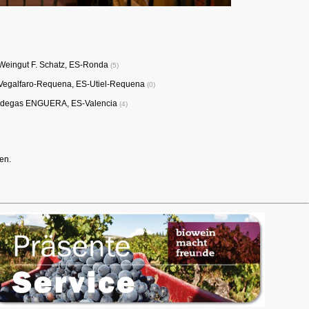
Weingut F. Schatz, ES-Ronda
5
Vegalfaro-Requena, ES-Utiel-Requena
0
degas ENGUERA, ES-Valencia
4
en.